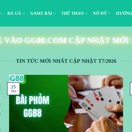
ĐÁ GÀ
GAME BÀI
THỂ THAO
NỔ HŨ
HƯỚNG
K VÀO GG88.COM CẬP NHẬT MỚI 
TIN TỨC MỚI NHẤT CẬP NHẬT T7/2026
25
Th3