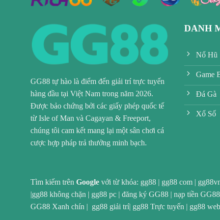
DANH 
Nổ Hũ
Game B
GG88 tự hào là điểm đến giải trí trực tuyến
hàng đầu tại Việt Nam trong năm 2026.
Đá Gà
Được bảo chứng bởi các giấy phép quốc tế
Xổ Số
từ Isle of Man và Cagayan & Freeport,
chúng tôi cam kết mang lại một sân chơi cá
cược hợp pháp trả thưởng minh bạch.
Tìm kiếm trên
Google
với từ khóa: gg88 | gg88 com | gg88vn 
|gg88 không chặn | gg88 pc
| đăng ký GG88 | nạp tiền GG8
GG88 Xanh chín | gg88 giải trí| gg88 Trực tuyến | gg88 web |