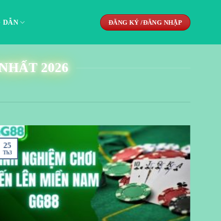
 DẪN
ĐĂNG KÝ /ĐĂNG NHẬP
NHẤT 2026
25
25
Th3
Th3